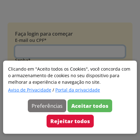
Faça login para começar
E-mail ou CPF*
Senha*
Clicando em "Aceito todos os Cookies", você concorda com
o armazenamento de cookies no seu dispositivo para
Esqueci minha senha
melhorar a experiência e navegação no site.
Entrar
Aviso de Privacidade
/
Portal da privacidade
Acessar com Microsoft
Preferências
Aceitar todos
Ainda não faz parte?
Cadastre-se
Rejeitar todos
Versão 20260805.7