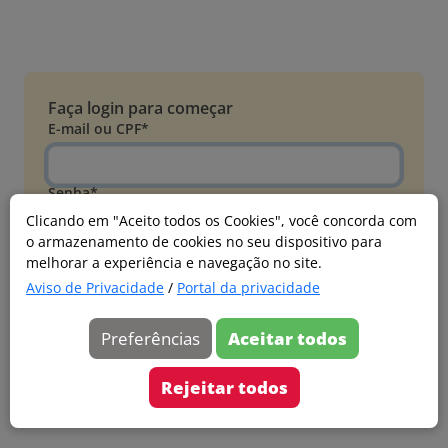
Faça login para começar
E-mail ou CPF*
Senha*
Clicando em "Aceito todos os Cookies", você concorda com
o armazenamento de cookies no seu dispositivo para
Esqueci minha senha
melhorar a experiência e navegação no site.
Entrar
Aviso de Privacidade
/
Portal da privacidade
Acessar com Microsoft
Preferências
Aceitar todos
Ainda não faz parte?
Cadastre-se
Rejeitar todos
Versão 20260805.7