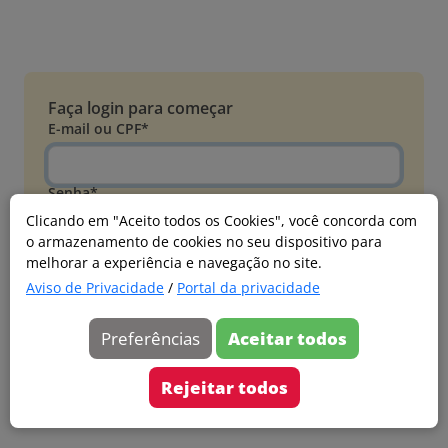
Faça login para começar
E-mail ou CPF*
Senha*
Clicando em "Aceito todos os Cookies", você concorda com
o armazenamento de cookies no seu dispositivo para
Esqueci minha senha
melhorar a experiência e navegação no site.
Entrar
Aviso de Privacidade
/
Portal da privacidade
Acessar com Microsoft
Preferências
Aceitar todos
Ainda não faz parte?
Cadastre-se
Rejeitar todos
Versão 20260805.7