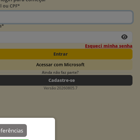
l ou CPF*
a*
Esqueci minha senha
Entrar
Acessar com Microsoft
Ainda não faz parte?
Cadastre-se
Versão 20260805.7
eferências