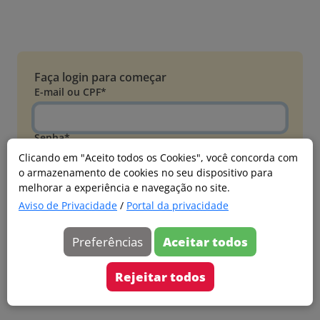
Faça login para começar
E-mail ou CPF*
Senha*
Clicando em "Aceito todos os Cookies", você concorda com
o armazenamento de cookies no seu dispositivo para
Esqueci minha senha
melhorar a experiência e navegação no site.
Entrar
Aviso de Privacidade
/
Portal da privacidade
Acessar com Microsoft
Preferências
Aceitar todos
Ainda não faz parte?
Cadastre-se
Rejeitar todos
Versão 20260805.7