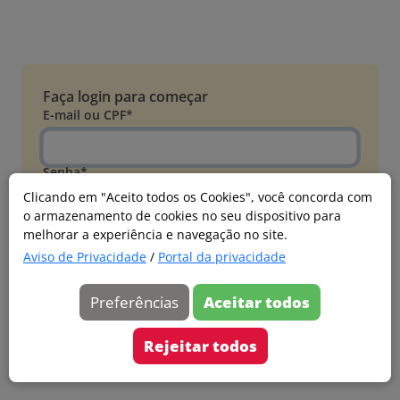
Faça login para começar
E-mail ou CPF*
Senha*
Clicando em "Aceito todos os Cookies", você concorda com
o armazenamento de cookies no seu dispositivo para
Esqueci minha senha
melhorar a experiência e navegação no site.
Entrar
Aviso de Privacidade
/
Portal da privacidade
Acessar com Microsoft
Preferências
Aceitar todos
Ainda não faz parte?
Cadastre-se
Rejeitar todos
Versão 20260805.7