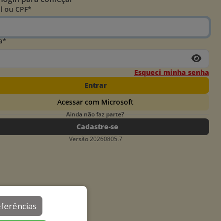
l ou CPF*
a*
Esqueci minha senha
Entrar
Acessar com Microsoft
Ainda não faz parte?
Cadastre-se
Versão 20260805.7
eferências