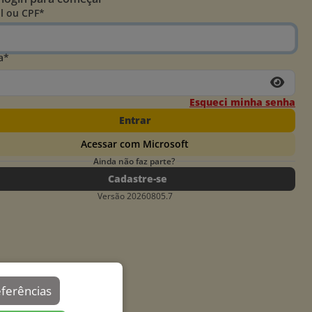
l ou CPF*
a*
Esqueci minha senha
Entrar
Acessar com Microsoft
Ainda não faz parte?
Cadastre-se
Versão 20260805.7
eferências