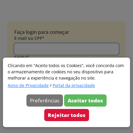
Faça login para começar
E-mail ou CPF*
Senha*
Clicando em "Aceito todos os Cookies", você concorda com
o armazenamento de cookies no seu dispositivo para
Esqueci minha senha
melhorar a experiência e navegação no site.
Entrar
Aviso de Privacidade
/
Portal da privacidade
Acessar com Microsoft
Preferências
Aceitar todos
Ainda não faz parte?
Cadastre-se
Rejeitar todos
Versão 20260805.7