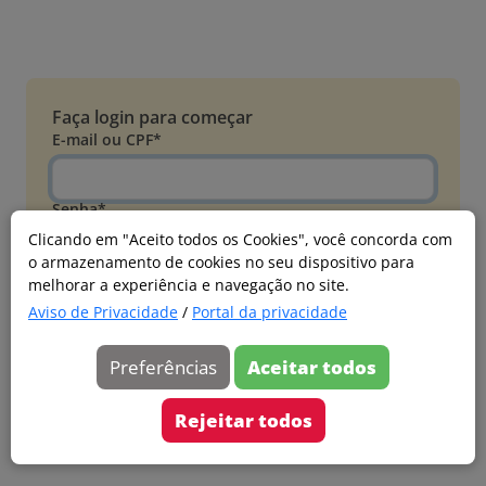
Faça login para começar
E-mail ou CPF*
Senha*
Clicando em "Aceito todos os Cookies", você concorda com
o armazenamento de cookies no seu dispositivo para
Esqueci minha senha
melhorar a experiência e navegação no site.
Entrar
Aviso de Privacidade
/
Portal da privacidade
Acessar com Microsoft
Preferências
Aceitar todos
Ainda não faz parte?
Cadastre-se
Rejeitar todos
Versão 20260805.7