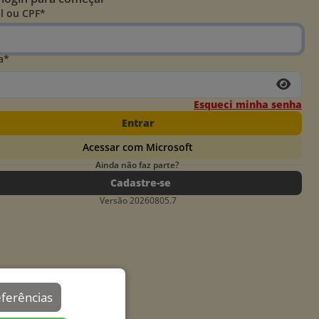
l ou CPF*
a*
Esqueci minha senha
Entrar
Acessar com Microsoft
Ainda não faz parte?
Cadastre-se
Versão 20260805.7
eferências