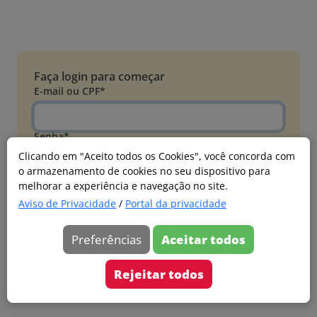
Faça login para começar
E-mail ou CPF*
Senha*
Clicando em "Aceito todos os Cookies", você concorda com
o armazenamento de cookies no seu dispositivo para
Esqueci minha senha
melhorar a experiência e navegação no site.
Entrar
Aviso de Privacidade
/
Portal da privacidade
Acessar com Microsoft
Preferências
Aceitar todos
Ainda não faz parte?
Cadastre-se
Rejeitar todos
Versão 20260805.7