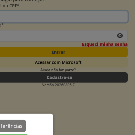
l ou CPF*
a*
Esqueci minha senha
Entrar
Acessar com Microsoft
Ainda não faz parte?
Cadastre-se
Versão 20260805.7
eferências