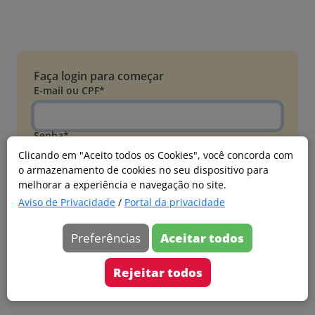
Faça login para começar
E-mail ou CPF*
Senha*
Clicando em "Aceito todos os Cookies", você concorda com
o armazenamento de cookies no seu dispositivo para
Esqueci minha senha
melhorar a experiência e navegação no site.
Entrar
Aviso de Privacidade
/
Portal da privacidade
Acessar com Microsoft
Preferências
Aceitar todos
Ainda não faz parte?
Cadastre-se
Rejeitar todos
Versão 20260805.7