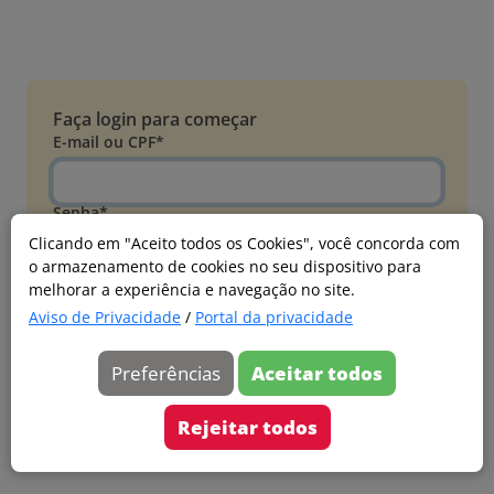
Faça login para começar
E-mail ou CPF*
Senha*
Clicando em "Aceito todos os Cookies", você concorda com
o armazenamento de cookies no seu dispositivo para
Esqueci minha senha
melhorar a experiência e navegação no site.
Entrar
Aviso de Privacidade
/
Portal da privacidade
Acessar com Microsoft
Preferências
Aceitar todos
Ainda não faz parte?
Cadastre-se
Rejeitar todos
Versão 20260805.7