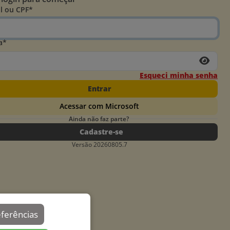
l ou CPF*
a*
Esqueci minha senha
Entrar
Acessar com Microsoft
Ainda não faz parte?
Cadastre-se
Versão 20260805.7
eferências