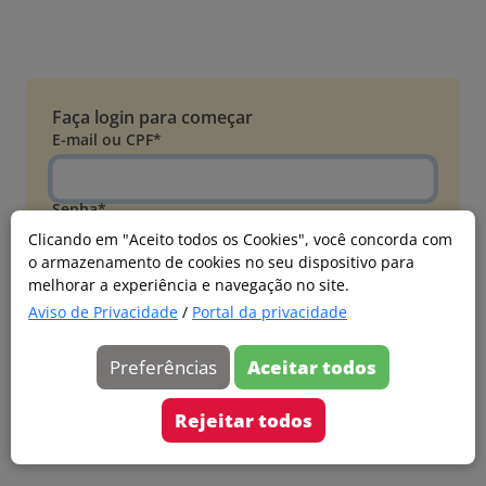
Faça login para começar
E-mail ou CPF*
Senha*
Clicando em "Aceito todos os Cookies", você concorda com
o armazenamento de cookies no seu dispositivo para
Esqueci minha senha
melhorar a experiência e navegação no site.
Entrar
Aviso de Privacidade
/
Portal da privacidade
Acessar com Microsoft
Preferências
Aceitar todos
Ainda não faz parte?
Cadastre-se
Rejeitar todos
Versão 20260805.7