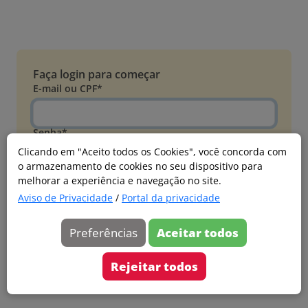
Faça login para começar
E-mail ou CPF*
Senha*
Clicando em "Aceito todos os Cookies", você concorda com
o armazenamento de cookies no seu dispositivo para
Esqueci minha senha
melhorar a experiência e navegação no site.
Entrar
Aviso de Privacidade
/
Portal da privacidade
Acessar com Microsoft
Preferências
Aceitar todos
Ainda não faz parte?
Cadastre-se
Rejeitar todos
Versão 20260805.7