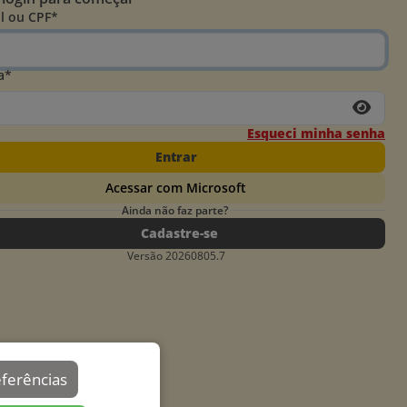
l ou CPF*
a*
Esqueci minha senha
Entrar
Acessar com Microsoft
Ainda não faz parte?
Cadastre-se
Versão 20260805.7
eferências