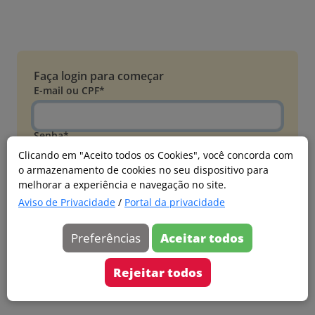
Faça login para começar
E-mail ou CPF*
Senha*
Clicando em "Aceito todos os Cookies", você concorda com
o armazenamento de cookies no seu dispositivo para
Esqueci minha senha
melhorar a experiência e navegação no site.
Entrar
Aviso de Privacidade
/
Portal da privacidade
Acessar com Microsoft
Preferências
Aceitar todos
Ainda não faz parte?
Cadastre-se
Rejeitar todos
Versão 20260805.7