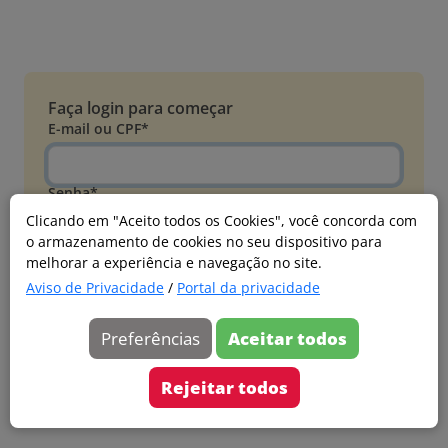
Faça login para começar
E-mail ou CPF*
Senha*
Clicando em "Aceito todos os Cookies", você concorda com
o armazenamento de cookies no seu dispositivo para
Esqueci minha senha
melhorar a experiência e navegação no site.
Entrar
Aviso de Privacidade
/
Portal da privacidade
Acessar com Microsoft
Preferências
Aceitar todos
Ainda não faz parte?
Cadastre-se
Rejeitar todos
Versão 20260805.7