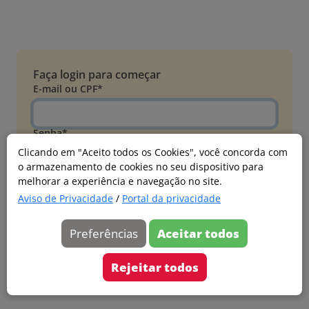
Faça login para começar
E-mail ou CPF*
Senha*
Clicando em "Aceito todos os Cookies", você concorda com
o armazenamento de cookies no seu dispositivo para
Esqueci minha senha
melhorar a experiência e navegação no site.
Entrar
Aviso de Privacidade
/
Portal da privacidade
Acessar com Microsoft
Preferências
Aceitar todos
Ainda não faz parte?
Cadastre-se
Rejeitar todos
Versão 20260805.7