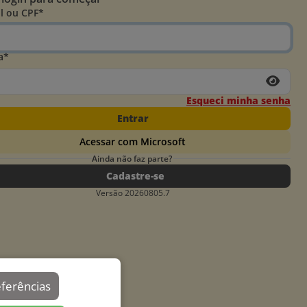
l ou CPF*
a*
Esqueci minha senha
Entrar
Acessar com Microsoft
Ainda não faz parte?
Cadastre-se
Versão 20260805.7
eferências