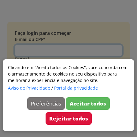
Faça login para começar
E-mail ou CPF*
Senha*
Clicando em "Aceito todos os Cookies", você concorda com
o armazenamento de cookies no seu dispositivo para
Esqueci minha senha
melhorar a experiência e navegação no site.
Entrar
Aviso de Privacidade
/
Portal da privacidade
Acessar com Microsoft
Preferências
Aceitar todos
Ainda não faz parte?
Cadastre-se
Rejeitar todos
Versão 20260805.7