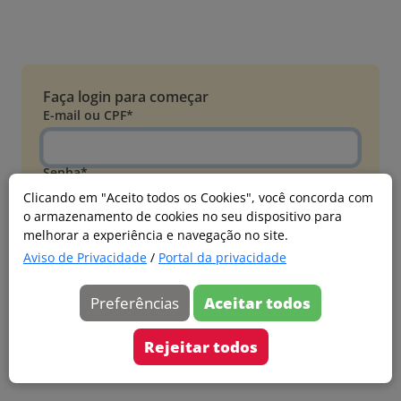
Faça login para começar
E-mail ou CPF*
Senha*
Clicando em "Aceito todos os Cookies", você concorda com
o armazenamento de cookies no seu dispositivo para
Esqueci minha senha
melhorar a experiência e navegação no site.
Entrar
Aviso de Privacidade
/
Portal da privacidade
Acessar com Microsoft
Preferências
Aceitar todos
Ainda não faz parte?
Cadastre-se
Rejeitar todos
Versão 20260805.7