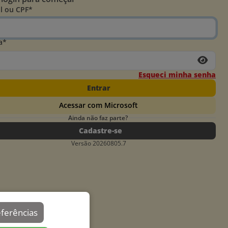
l ou CPF*
a*
Esqueci minha senha
Entrar
Acessar com Microsoft
Ainda não faz parte?
Cadastre-se
Versão 20260805.7
eferências