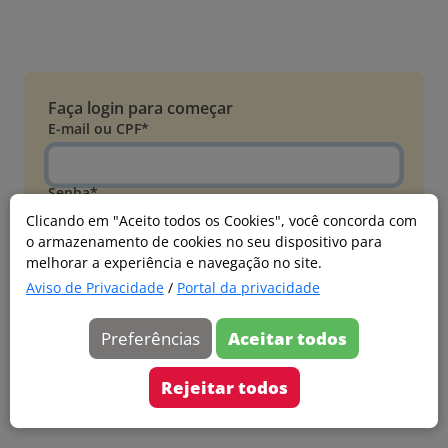
Faça login para começar
E-mail ou CPF*
Senha*
Clicando em "Aceito todos os Cookies", você concorda com
o armazenamento de cookies no seu dispositivo para
Esqueci minha senha
melhorar a experiência e navegação no site.
Entrar
Aviso de Privacidade
/
Portal da privacidade
Acessar com Microsoft
Preferências
Aceitar todos
Ainda não faz parte?
Cadastre-se
Rejeitar todos
Versão 20260805.7