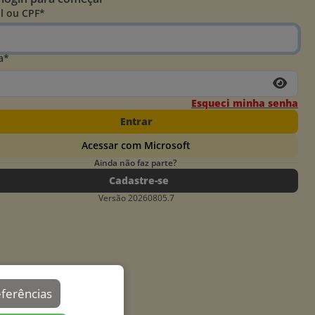
l ou CPF*
a*
Esqueci minha senha
Entrar
Acessar com Microsoft
Ainda não faz parte?
Cadastre-se
Versão 20260805.7
eferências