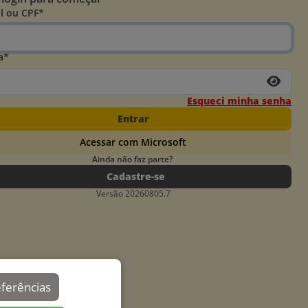
l ou CPF*
a*
Esqueci minha senha
Entrar
Acessar com Microsoft
Ainda não faz parte?
Cadastre-se
Versão 20260805.7
eferências