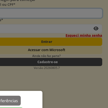
l ou CPF*
a*
Esqueci minha senha
Entrar
Acessar com Microsoft
Ainda não faz parte?
Cadastre-se
Versão 20260805.7
eferências