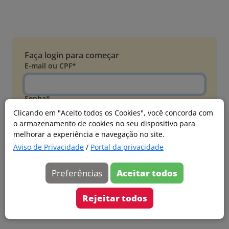
Faça login para começar
E-mail ou CPF*
Senha*
Clicando em "Aceito todos os Cookies", você concorda com
o armazenamento de cookies no seu dispositivo para
Esqueci minha senha
melhorar a experiência e navegação no site.
Entrar
Aviso de Privacidade
/
Portal da privacidade
Acessar com Microsoft
Preferências
Aceitar todos
Ainda não faz parte?
Cadastre-se
Rejeitar todos
Versão 20260805.7