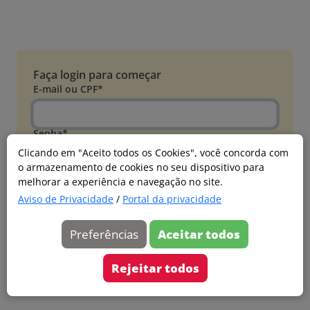
Faça login para começar
E-mail ou CPF*
Senha*
Clicando em "Aceito todos os Cookies", você concorda com
o armazenamento de cookies no seu dispositivo para
Esqueci minha senha
melhorar a experiência e navegação no site.
Entrar
Aviso de Privacidade
/
Portal da privacidade
Acessar com Microsoft
Preferências
Aceitar todos
Ainda não faz parte?
Cadastre-se
Rejeitar todos
Versão 20260805.7