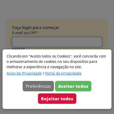
Faça login para começar
E-mail ou CPF*
Senha*
Clicando em "Aceito todos os Cookies", você concorda com
o armazenamento de cookies no seu dispositivo para
Esqueci minha senha
melhorar a experiência e navegação no site.
Entrar
Aviso de Privacidade
/
Portal da privacidade
Acessar com Microsoft
Preferências
Aceitar todos
Ainda não faz parte?
Cadastre-se
Rejeitar todos
Versão 20260805.7