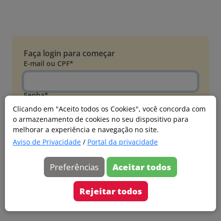
Faça login para começar
E-mail ou CPF*
Senha*
Clicando em "Aceito todos os Cookies", você concorda com
o armazenamento de cookies no seu dispositivo para
Esqueci minha senha
melhorar a experiência e navegação no site.
Entrar
Aviso de Privacidade
/
Portal da privacidade
Acessar com Microsoft
Preferências
Aceitar todos
Ainda não faz parte?
Cadastre-se
Rejeitar todos
Versão 20260805.7