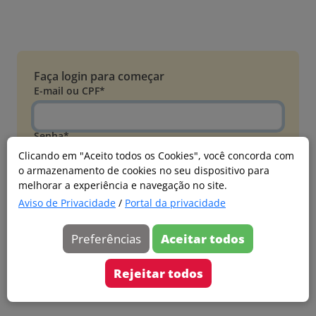
Faça login para começar
E-mail ou CPF*
Senha*
Clicando em "Aceito todos os Cookies", você concorda com
o armazenamento de cookies no seu dispositivo para
Esqueci minha senha
melhorar a experiência e navegação no site.
Entrar
Aviso de Privacidade
/
Portal da privacidade
Acessar com Microsoft
Preferências
Aceitar todos
Ainda não faz parte?
Cadastre-se
Rejeitar todos
Versão 20260805.7