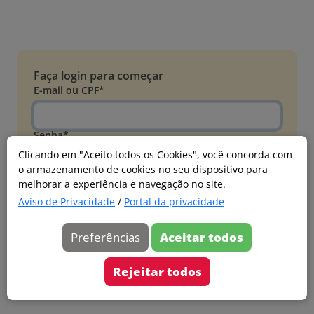
Faça login para começar
E-mail ou CPF*
Senha*
Clicando em "Aceito todos os Cookies", você concorda com
o armazenamento de cookies no seu dispositivo para
Esqueci minha senha
melhorar a experiência e navegação no site.
Entrar
Aviso de Privacidade
/
Portal da privacidade
Acessar com Microsoft
Preferências
Aceitar todos
Ainda não faz parte?
Cadastre-se
Rejeitar todos
Versão 20260805.7