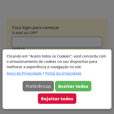
Faça login para começar
E-mail ou CPF*
Senha*
Clicando em "Aceito todos os Cookies", você concorda com
o armazenamento de cookies no seu dispositivo para
Esqueci minha senha
melhorar a experiência e navegação no site.
Entrar
Aviso de Privacidade
/
Portal da privacidade
Acessar com Microsoft
Preferências
Aceitar todos
Ainda não faz parte?
Cadastre-se
Rejeitar todos
Versão 20260805.7