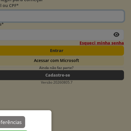
l ou CPF*
a*
Esqueci minha senha
Entrar
Acessar com Microsoft
Ainda não faz parte?
Cadastre-se
Versão 20260805.7
eferências