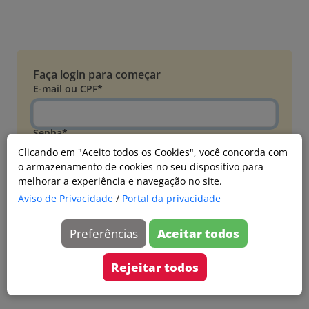
Faça login para começar
E-mail ou CPF*
Senha*
Clicando em "Aceito todos os Cookies", você concorda com
o armazenamento de cookies no seu dispositivo para
Esqueci minha senha
melhorar a experiência e navegação no site.
Entrar
Aviso de Privacidade
/
Portal da privacidade
Acessar com Microsoft
Preferências
Aceitar todos
Ainda não faz parte?
Cadastre-se
Rejeitar todos
Versão 20260805.7