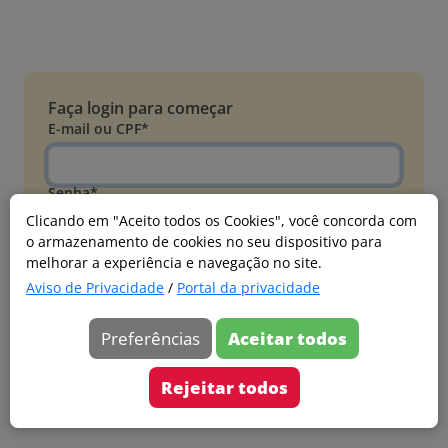
Faça login para começar
E-mail ou CPF*
Senha*
Clicando em "Aceito todos os Cookies", você concorda com
o armazenamento de cookies no seu dispositivo para
Esqueci minha senha
melhorar a experiência e navegação no site.
Entrar
Aviso de Privacidade
/
Portal da privacidade
Acessar com Microsoft
Preferências
Aceitar todos
Ainda não faz parte?
Cadastre-se
Rejeitar todos
Versão 20260805.7