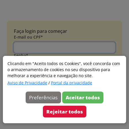
Faça login para começar
E-mail ou CPF*
Senha*
Clicando em "Aceito todos os Cookies", você concorda com
o armazenamento de cookies no seu dispositivo para
Esqueci minha senha
melhorar a experiência e navegação no site.
Entrar
Aviso de Privacidade
/
Portal da privacidade
Acessar com Microsoft
Preferências
Aceitar todos
Ainda não faz parte?
Cadastre-se
Rejeitar todos
Versão 20260805.7