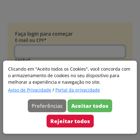
Faça login para começar
E-mail ou CPF*
Senha*
Clicando em "Aceito todos os Cookies", você concorda com
o armazenamento de cookies no seu dispositivo para
Esqueci minha senha
melhorar a experiência e navegação no site.
Entrar
Aviso de Privacidade
/
Portal da privacidade
Acessar com Microsoft
Preferências
Aceitar todos
Ainda não faz parte?
Cadastre-se
Rejeitar todos
Versão 20260805.7