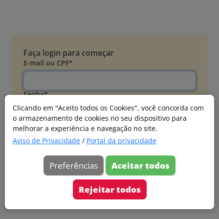
Faça login para começar
E-mail ou CPF*
Senha*
Clicando em "Aceito todos os Cookies", você concorda com
o armazenamento de cookies no seu dispositivo para
Esqueci minha senha
melhorar a experiência e navegação no site.
Entrar
Aviso de Privacidade
/
Portal da privacidade
Acessar com Microsoft
Preferências
Aceitar todos
Ainda não faz parte?
Cadastre-se
Rejeitar todos
Versão 20260805.7