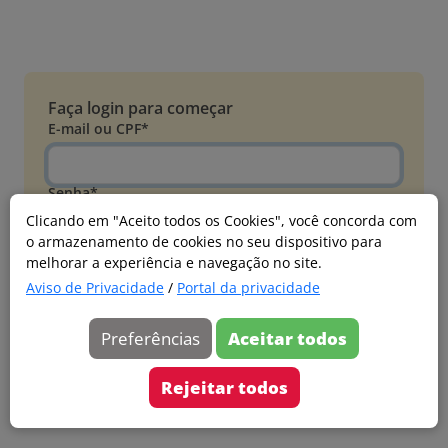
Faça login para começar
E-mail ou CPF*
Senha*
Clicando em "Aceito todos os Cookies", você concorda com
o armazenamento de cookies no seu dispositivo para
Esqueci minha senha
melhorar a experiência e navegação no site.
Entrar
Aviso de Privacidade
/
Portal da privacidade
Acessar com Microsoft
Preferências
Aceitar todos
Ainda não faz parte?
Cadastre-se
Rejeitar todos
Versão 20260805.7