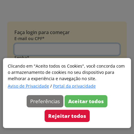
Faça login para começar
E-mail ou CPF*
Senha*
Clicando em "Aceito todos os Cookies", você concorda com
o armazenamento de cookies no seu dispositivo para
Esqueci minha senha
melhorar a experiência e navegação no site.
Entrar
Aviso de Privacidade
/
Portal da privacidade
Acessar com Microsoft
Preferências
Aceitar todos
Ainda não faz parte?
Cadastre-se
Rejeitar todos
Versão 20260805.7