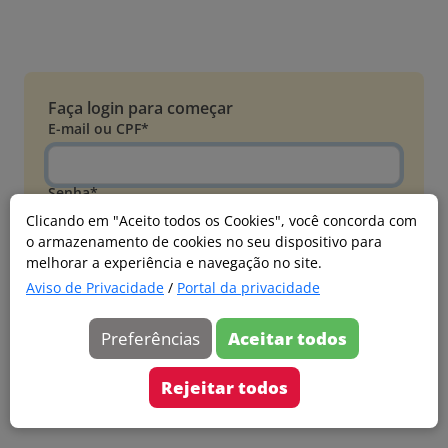
Faça login para começar
E-mail ou CPF*
Senha*
Clicando em "Aceito todos os Cookies", você concorda com
o armazenamento de cookies no seu dispositivo para
Esqueci minha senha
melhorar a experiência e navegação no site.
Entrar
Aviso de Privacidade
/
Portal da privacidade
Acessar com Microsoft
Preferências
Aceitar todos
Ainda não faz parte?
Cadastre-se
Rejeitar todos
Versão 20260805.7