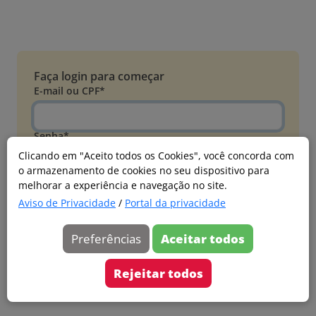
Faça login para começar
E-mail ou CPF*
Senha*
Clicando em "Aceito todos os Cookies", você concorda com
o armazenamento de cookies no seu dispositivo para
Esqueci minha senha
melhorar a experiência e navegação no site.
Entrar
Aviso de Privacidade
/
Portal da privacidade
Acessar com Microsoft
Preferências
Aceitar todos
Ainda não faz parte?
Cadastre-se
Rejeitar todos
Versão 20260805.7