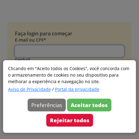
Faça login para começar
E-mail ou CPF*
Senha*
Clicando em "Aceito todos os Cookies", você concorda com
o armazenamento de cookies no seu dispositivo para
Esqueci minha senha
melhorar a experiência e navegação no site.
Entrar
Aviso de Privacidade
/
Portal da privacidade
Acessar com Microsoft
Preferências
Aceitar todos
Ainda não faz parte?
Cadastre-se
Rejeitar todos
Versão 20260805.7