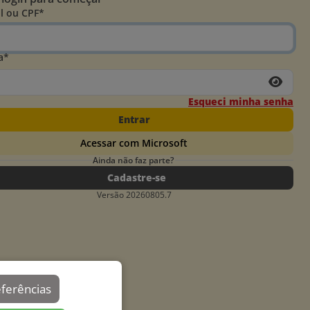
l ou CPF*
a*
Esqueci minha senha
Entrar
Acessar com Microsoft
Ainda não faz parte?
Cadastre-se
Versão 20260805.7
eferências