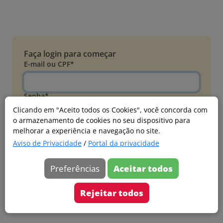
Faça login para começar
E-mail ou CPF*
Senha*
Clicando em "Aceito todos os Cookies", você concorda com
o armazenamento de cookies no seu dispositivo para
Esqueci minha senha
melhorar a experiência e navegação no site.
Entrar
Aviso de Privacidade
/
Portal da privacidade
Acessar com Microsoft
Preferências
Aceitar todos
Ainda não faz parte?
Cadastre-se
Rejeitar todos
Versão 20260805.7